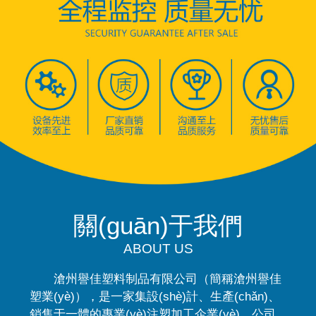
關(guān)于我們
ABOUT US
滄州譽佳塑料制品有限公司（簡稱滄州譽佳
塑業(yè)），是一家集設(shè)計、生產(chǎn)、
銷售于一體的專業(yè)注塑加工企業(yè)。公司