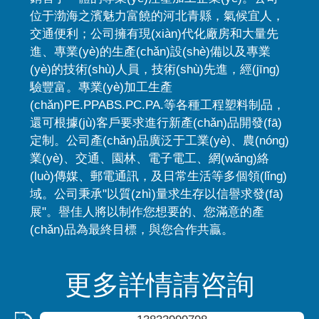
位于渤海之濱魅力富饒的河北青縣，氣候宜人，
交通便利；公司擁有現(xiàn)代化廠房和大量先
進、專業(yè)的生產(chǎn)設(shè)備以及專業
(yè)的技術(shù)人員，技術(shù)先進，經(jīng)
驗豐富。專業(yè)加工生產
(chǎn)PE.PPABS.PC.PA.等各種工程塑料制品，
還可根據(jù)客戶要求進行新產(chǎn)品開發(fā)
定制。公司產(chǎn)品廣泛于工業(yè)、農(nóng)
業(yè)、交通、園林、電子電工、網(wǎng)絡
(luò)傳媒、郵電通訊，及日常生活等多個領(lǐng)
域。公司秉承"以質(zhì)量求生存以信譽求發(fā)
展"。譽佳人將以制作您想要的、您滿意的產
(chǎn)品為最終目標，與您合作共贏。
更多詳情請咨詢