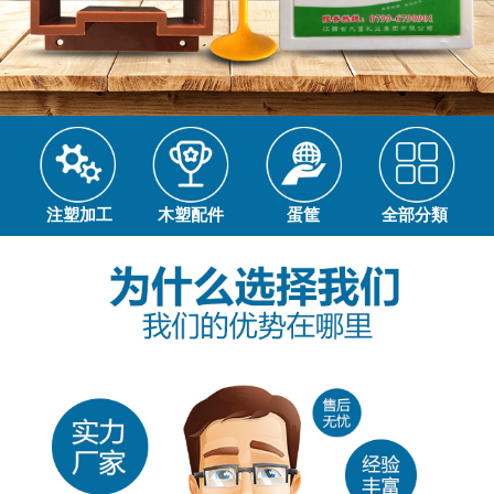
注塑加工
木塑配件
蛋筐
全部分類