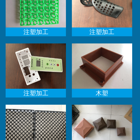
注塑加工
注塑加工
注塑加工
木塑